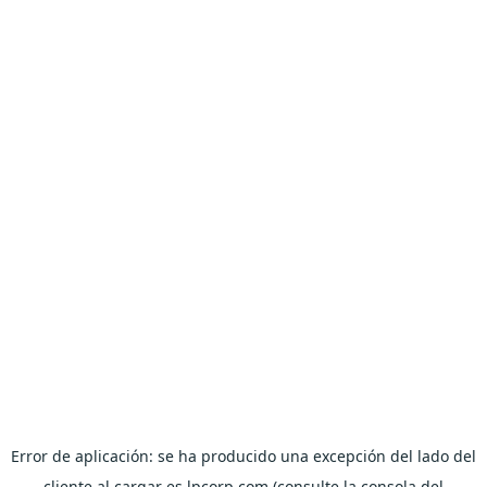
Error de aplicación: se ha producido una excepción del lado del
cliente al cargar es.lpcorp.com (consulte la consola del