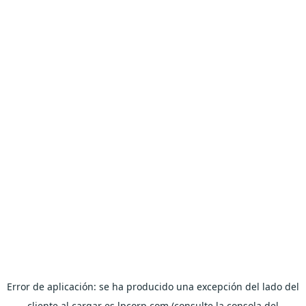
Error de aplicación: se ha producido una excepción del lado del
cliente al cargar es.lpcorp.com (consulte la consola del