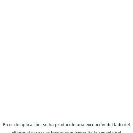
Error de aplicación: se ha producido una excepción del lado del
cliente al cargar es.lpcorp.com (consulte la consola del