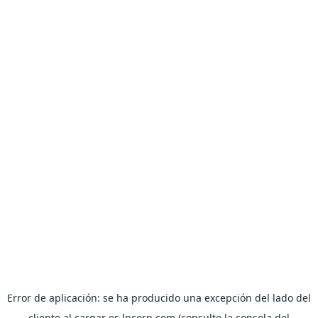
Error de aplicación: se ha producido una excepción del lado del
cliente al cargar es.lpcorp.com (consulte la consola del