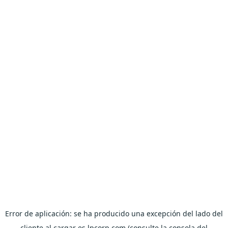
Error de aplicación: se ha producido una excepción del lado del
cliente al cargar es.lpcorp.com (consulte la consola del