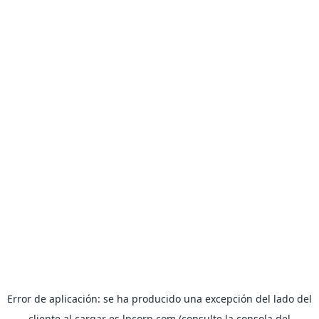
Error de aplicación: se ha producido una excepción del lado del
cliente al cargar es.lpcorp.com (consulte la consola del