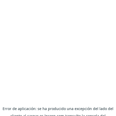
Error de aplicación: se ha producido una excepción del lado del
cliente al cargar es.lpcorp.com (consulte la consola del